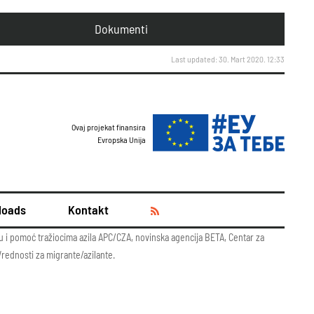
Dokumenti
Last updated: 30. Mart 2020. 12:33
Ovaj projekat finansira
Evropska Unija
loads
Kontakt
tu i pomoć tražiocima azila APC/CZA, novinska agencija BETA, Centar za
Vrednosti za migrante/azilante.