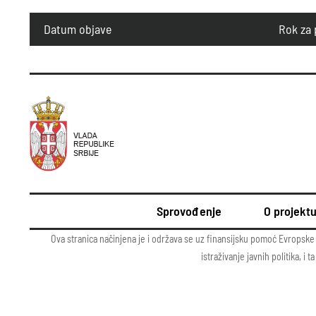
Datum objave
Rok za 
Sprovođenje
O projekt
Ova stranica načinjena je i održava se uz finansijsku pomoć Evropske 
istraživanje javnih politika, 