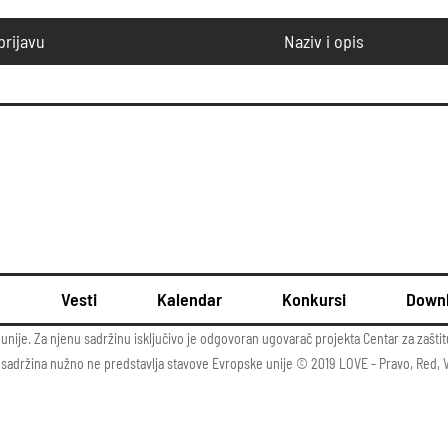
prijavu
Naziv i opis
u
Vesti
Kalendar
Konkursi
Down
unije. Za njenu sadržinu isključivo je odgovoran ugovarač projekta Centar za zašti
i ta sadržina nužno ne predstavlja stavove Evropske unije © 2019 LOVE - Pravo, Red, 