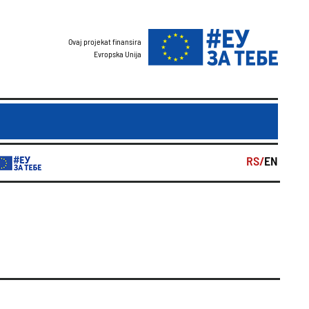
Ovaj projekat finansira
Evropska Unija
RS/
EN